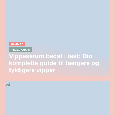
BEAUTY
16/02/2026
Vippeserum bedst i test: Din
komplette guide til længere og
fyldigere vipper