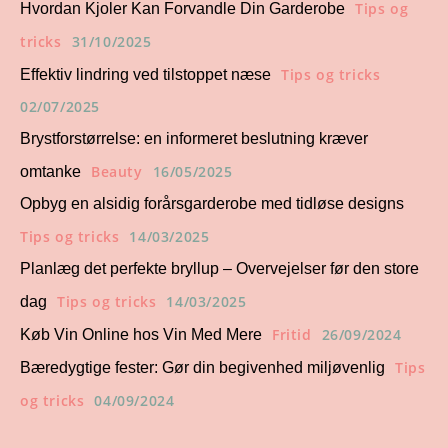
Tips og
Hvordan Kjoler Kan Forvandle Din Garderobe
tricks
31/10/2025
Tips og tricks
Effektiv lindring ved tilstoppet næse
02/07/2025
Brystforstørrelse: en informeret beslutning kræver
Beauty
16/05/2025
omtanke
Opbyg en alsidig forårsgarderobe med tidløse designs
Tips og tricks
14/03/2025
Planlæg det perfekte bryllup – Overvejelser før den store
Tips og tricks
14/03/2025
dag
Fritid
26/09/2024
Køb Vin Online hos Vin Med Mere
Tips
Bæredygtige fester: Gør din begivenhed miljøvenlig
og tricks
04/09/2024