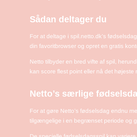
Sådan deltager du
For at deltage i spil.netto.dk’s fødselsda
din favoritbrowser og opret en gratis kon
Netto tilbyder en bred vifte af spil, her
kan score flest point eller nå det højest
Netto’s særlige fødselsda
For at gøre Netto’s fødselsdag endnu mere 
tilgængelige i en begrænset periode og g
De specielle fødselsdagsspil kan variere f