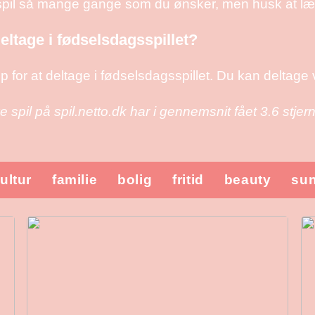
sspil så mange gange som du ønsker, men husk at læ
deltage i fødselsdagsspillet?
for at deltage i fødselsdagsspillet. Du kan deltage v
e spil på spil.netto.dk har i gennemsnit fået
3.6
stjer
ultur
familie
bolig
fritid
beauty
su