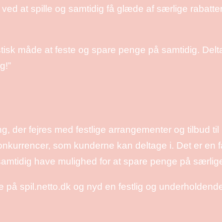
d at spille og samtidig få glæde af særlige rabatter
stisk måde at feste og spare penge på samtidig. Delta
g!”
, der fejres med festlige arrangementer og tilbud til
 konkurrencer, som kunderne kan deltage i. Det er en f
amtidig have mulighed for at spare penge på særlige 
lle på spil.netto.dk og nyd en festlig og underholdend