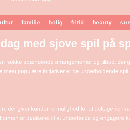
ultur
familie
bolig
fritid
beauty
su
sdag med sjove spil på sp
d en række spændende arrangementer og tilbud, der g
 mest populære initiativer er de underholdende spil, 
form, der giver kunderne mulighed for at deltage i en 
latformen er dedikeret til at underholde og engagere