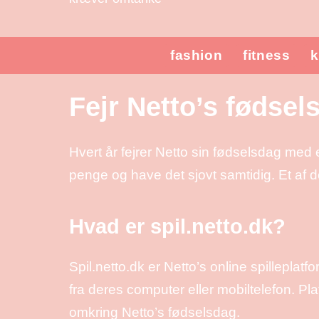
fashion
fitness
k
Fejr Netto’s fødsel
Hvert år fejrer Netto sin fødselsdag me
penge og have det sjovt samtidig. Et af de
Hvad er spil.netto.dk?
Spil.netto.dk er Netto’s online spilleplat
fra deres computer eller mobiltelefon. P
omkring Netto’s fødselsdag.