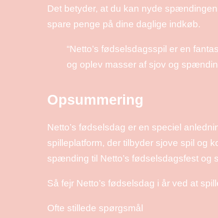
Det betyder, at du kan nyde spændingen ve
spare penge på dine daglige indkøb.
“Netto’s fødselsdagsspil er en fanta
og oplev masser af sjov og spændin
Opsummering
Netto’s fødselsdag er en speciel anledning
spilleplatform, der tilbyder sjove spil og
spænding til Netto’s fødselsdagsfest og s
Så fejr Netto’s fødselsdag i år ved at spi
Ofte stillede spørgsmål