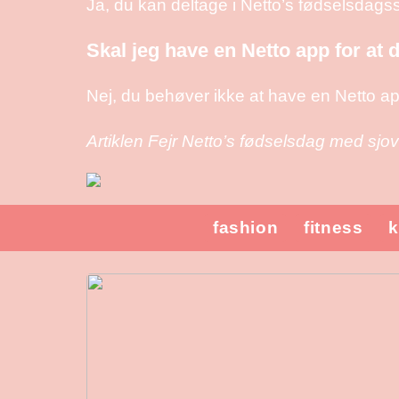
Ja, du kan deltage i Netto’s fødselsdag
Skal jeg have en Netto app for at 
Nej, du behøver ikke at have en Netto app 
Artiklen Fejr Netto’s fødselsdag med sjov
fashion
fitness
k