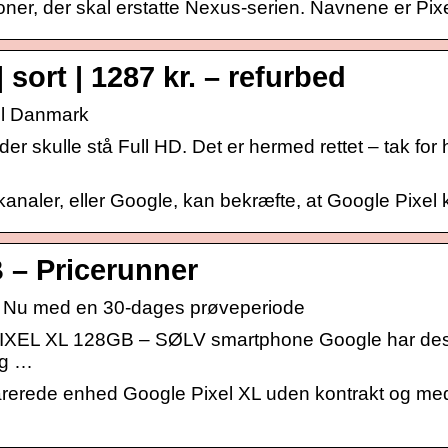
oner, der skal erstatte Nexus-serien. Navnene er Pixe
 sort | 1287 kr. – refurbed
il Danmark
 der skulle stå Full HD. Det er hermed rettet – tak for
kanaler, eller Google, kan bekræfte, at Google Pixel 
 – Pricerunner
. | Nu med en 30-dages prøveperiode
PIXEL XL 128GB – SØLV smartphone Google har d
og …
rede enhed Google Pixel XL uden kontrakt og med fu