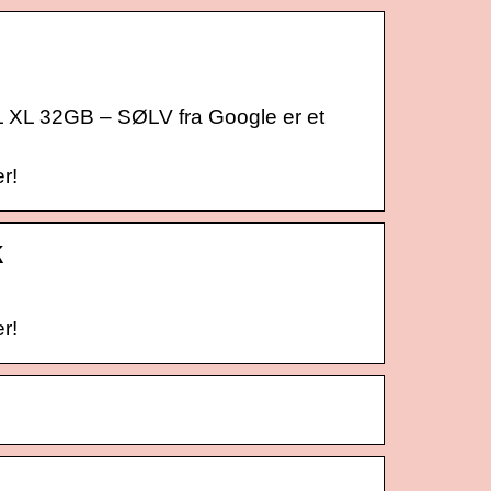
XL 32GB – SØLV fra Google er et
r!
k
r!