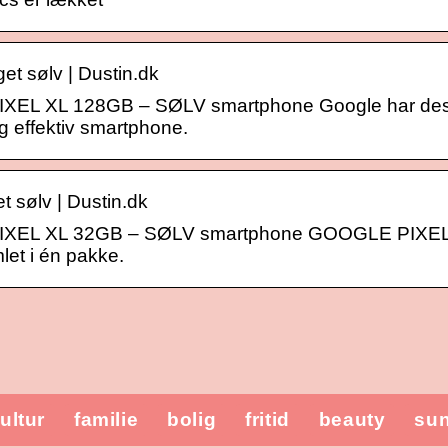
t sølv | Dustin.dk
PIXEL XL 128GB – SØLV smartphone Google har d
og effektiv smartphone.
 sølv | Dustin.dk
PIXEL XL 32GB – SØLV smartphone GOOGLE PIXEL 
let i én pakke.
ultur
familie
bolig
fritid
beauty
su