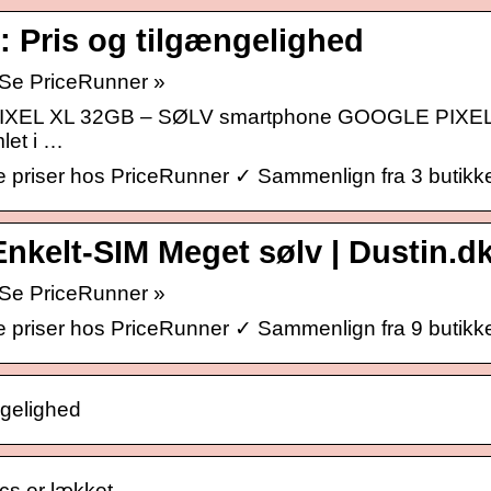
: Pris og tilgængelighed
 Se PriceRunner »
PIXEL XL 32GB – SØLV smartphone GOOGLE PIXEL 
let i …
 priser hos PriceRunner ✓ Sammenlign fra 3 butikke
nkelt-SIM Meget sølv | Dustin.d
 Se PriceRunner »
 priser hos PriceRunner ✓ Sammenlign fra 9 butikke
ngelighed
cs er lækket