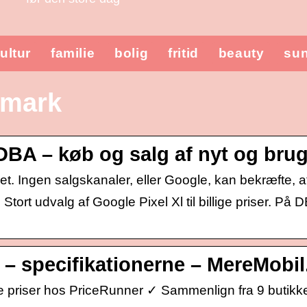
ultur
familie
bolig
fritid
beauty
su
nmark
DBA – køb og salg af nyt og brug
et. Ingen salgskanaler, eller Google, kan bekræfte, a
rt udvalg af Google Pixel Xl til billige priser. På DB
 – specifikationerne – MereMobil
 priser hos PriceRunner ✓ Sammenlign fra 9 butikke