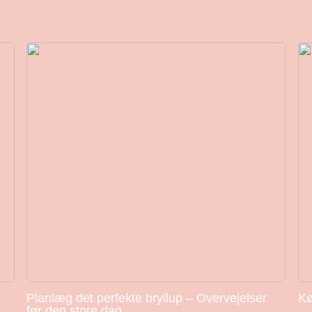
Planlæg det perfekte bryllup – Overvejelser
Kø
før den store dag