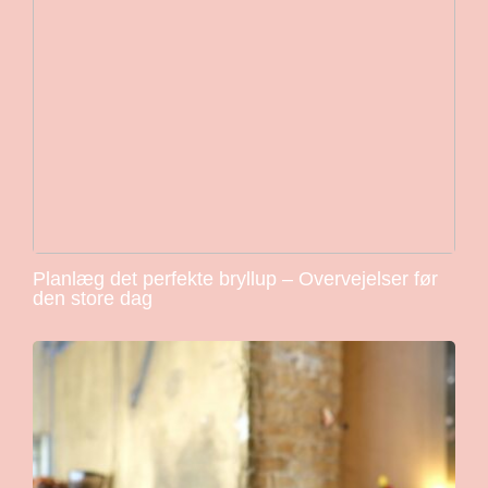
Planlæg det perfekte bryllup – Overvejelser før
den store dag