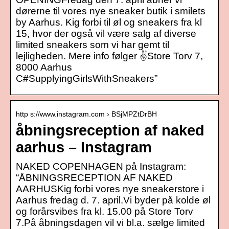
dørerne til vores nye sneaker butik i smilets
by Aarhus. Kig forbi til øl og sneakers fra kl
15, hvor der også vil være salg af diverse
limited sneakers som vi har gemt til
lejligheden. Mere info følger ✌Store Torv 7,
8000 Aarhus
C#SupplyingGirlsWithSneakers”
http s://www.instagram.com › BSjMPZtDrBH
åbningsreception af naked
aarhus – Instagram
NAKED COPENHAGEN på Instagram:
“ÅBNINGSRECEPTION AF NAKED
AARHUSKig forbi vores nye sneakerstore i
Aarhus fredag d. 7. april.Vi byder på kolde øl
og forårsvibes fra kl. 15.00 på Store Torv
7.På åbningsdagen vil vi bl.a. sælge limited