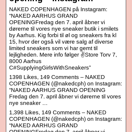
NAKED COPENHAGEN på Instagram:
“NAKED AARHUS GRAND
OPENINGFredag den 7. april åbner vi
dørerne til vores nye sneaker butik i smilets
by Aarhus. Kig forbi til øl og sneakers fra kl
15, hvor der også vil være salg af diverse
limited sneakers som vi har gemt til
lejligheden. Mere info følger ✌Store Torv 7,
8000 Aarhus
C#SupplyingGirlsWithSneakers”
1398 Likes, 149 Comments – NAKED
COPENHAGEN (@nakedcph) on Instagram:
“NAKED AARHUS GRAND OPENING
Fredag den 7. april åbner vi dørerne til vores
nye sneaker …
1,398 Likes, 149 Comments – NAKED
COPENHAGEN (@nakedcph) on Instagram:
“NAKED AARHUS GRAND
OPENINGFredag den 7. april åbner vi